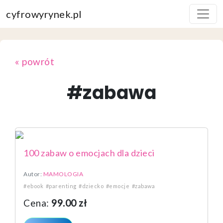
cyfrowyrynek.pl
« powrót
#zabawa
100 zabaw o emocjach dla dzieci
Autor:
MAMOLOGIA
#ebook
#parenting
#dziecko
#emocje
#zabawa
Cena:
99.00 zł