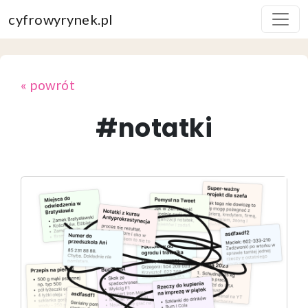
cyfrowyrynek.pl
« powrót
#notatki