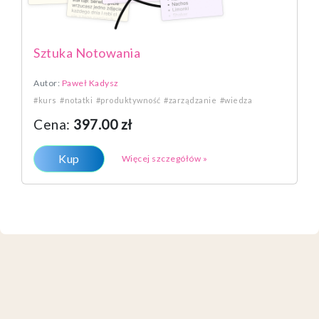
Sztuka Notowania
Autor:
Paweł Kadysz
#kurs
#notatki
#produktywność
#zarządzanie
#wiedza
Cena:
397.00 zł
Kup
Więcej szczegółów »