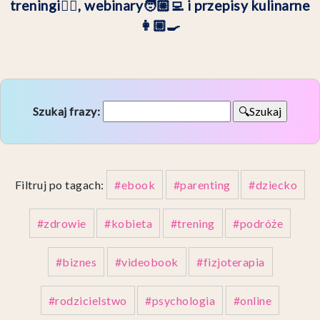
treningi🏋🏼, webinary🧑🏼‍💻 i przepisy kulinarne
👩🏼‍🍳
Szukaj frazy:
Filtruj po tagach:
#ebook
#parenting
#dziecko
#zdrowie
#kobieta
#trening
#podróże
#biznes
#videobook
#fizjoterapia
#rodzicielstwo
#psychologia
#online