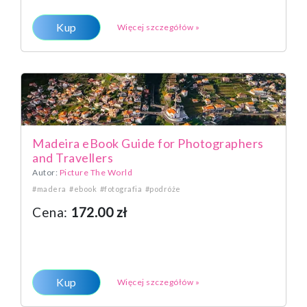
Kup
Więcej szczegółów »
Madeira eBook Guide for Photographers
and Travellers
Autor:
Picture The World
#madera
#ebook
#fotografia
#podróże
Cena:
172.00 zł
Kup
Więcej szczegółów »