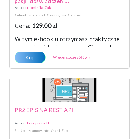
pasji i doświadczeniu.
Autor:
Dominika Żak
#ebook
#internet
#instagram
#biznes
Cena:
129.00 zł
W tym e-book'u otrzymasz praktyczne
wskazówki, które pomogą Ci w budowa
Kup
Więcej szczegółów »
PRZEPIS NA REST API
Autor:
Przepis na IT
#it
#programowanie
#rest
#api