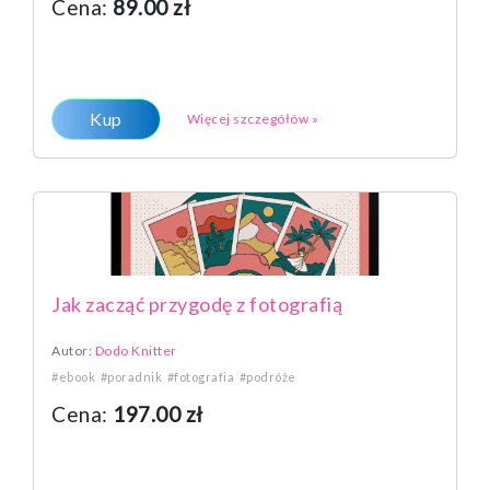
Cena:
89.00 zł
Kup
Więcej szczegółów »
Jak zacząć przygodę z fotografią
Autor:
Dodo Knitter
#ebook
#poradnik
#fotografia
#podróże
Cena:
197.00 zł