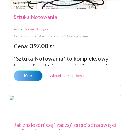
Sztuka Notowania
Autor:
Paweł Kadysz
#kurs
#notatki
#produktywność
#zarządzanie
Cena:
397.00 zł
"Sztuka Notowania" to kompleksowy
kurs online, który pomoże Ci zorganiz
Kup
Więcej szczegółów »
Jak znaleźć niszę i zacząć zarabiać na swojej