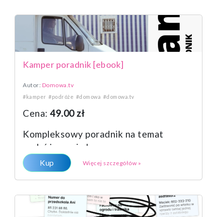
Kamper poradnik [ebook]
Autor:
Domowa.tv
#kamper
#podróże
#domowa
#domowa.tv
Cena:
49.00 zł
Kompleksowy poradnik na temat
podróżowania kamperem,
przygotowany przez
Kup
Więcej szczegółów »