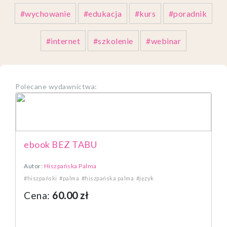
#wychowanie
#edukacja
#kurs
#poradnik
#internet
#szkolenie
#webinar
Polecane wydawnictwa:
ebook BEZ TABU
Autor:
Hiszpańska Palma
#hiszpański
#palma
#hiszpańska palma
#język
Cena:
60.00 zł