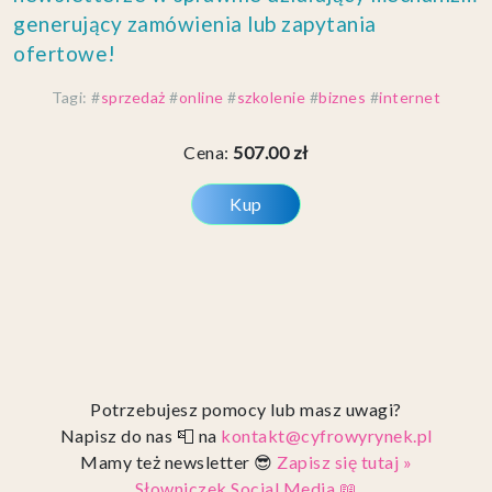
generujący zamówienia lub zapytania
ofertowe!
Tagi:
#
sprzedaż
#
online
#
szkolenie
#
biznes
#
internet
Cena:
507.00 zł
Kup
Potrzebujesz pomocy lub masz uwagi?
Napisz do nas 📮 na
kontakt@cyfrowyrynek.pl
Mamy też newsletter 😎
Zapisz się tutaj »
Słowniczek Social Media 📖